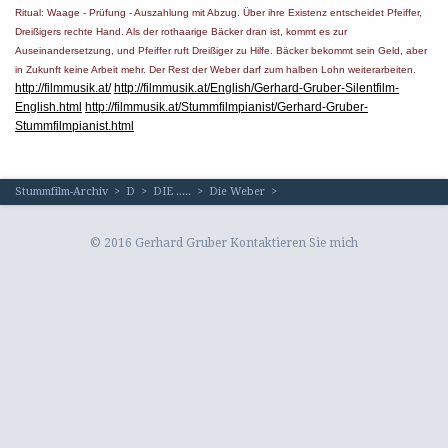
Ritual: Waage - Prüfung - Auszahlung mit Abzug. Über ihre Existenz entscheidet Pfeiffer,
Dreißigers rechte Hand. Als der rothaarige Bäcker dran ist, kommt es zur
Auseinandersetzung, und Pfeiffer ruft Dreißiger zu Hilfe. Bäcker bekommt sein Geld, aber
in Zukunft keine Arbeit mehr. Der Rest der Weber darf zum halben Lohn weiterarbeiten.
http://filmmusik.at/
http://filmmusik.at/English/Gerhard-Gruber-Silentfilm-
English.html
http://filmmusik.at/Stummfilmpianist/Gerhard-Gruber-
Stummfilmpianist.html
Stummfilm-Archiv
>
D
>
DIE .....
>
Die Weber
>
© 2016 Gerhard Gruber
Kontaktieren Sie mich