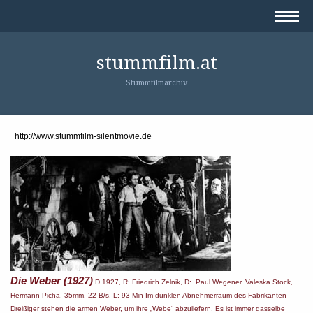
stummfilm.at
Stummfilmarchiv
http://www.stummfilm-silentmovie.de
Die Weber (1927)
D 1927, R: Friedrich Zelnik, D: Paul Wegener, Valeska Stock,
Hermann Picha, 35mm, 22 B/s, L: 93 Min Im dunklen Abnehmerraum des Fabrikanten
Dreißiger stehen die armen Weber, um ihre „Webe“ abzuliefern. Es ist immer dasselbe