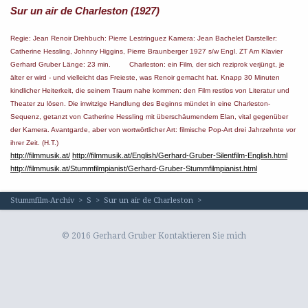
Sur un air de Charleston (1927)
Regie: Jean Renoir Drehbuch: Pierre Lestringuez Kamera: Jean Bachelet Darsteller:
Catherine Hessling, Johnny Higgins, Pierre Braunberger 1927 s/w Engl. ZT Am Klavier
Gerhard Gruber Länge: 23 min. Charleston: ein Film, der sich reziprok verjüngt, je
älter er wird - und vielleicht das Freieste, was Renoir gemacht hat. Knapp 30 Minuten
kindlicher Heiterkeit, die seinem Traum nahe kommen: den Film restlos von Literatur und
Theater zu lösen. Die irrwitzige Handlung des Beginns mündet in eine Charleston-
Sequenz, getanzt von Catherine HessIing mit überschäumendem Elan, vital gegenüber
der Kamera. Avantgarde, aber von wortwörtlicher Art: filmische Pop-Art drei Jahrzehnte vor
ihrer Zeit. (H.T.)
http://filmmusik.at/
http://filmmusik.at/English/Gerhard-Gruber-Silentfilm-English.html
http://filmmusik.at/Stummfilmpianist/Gerhard-Gruber-Stummfilmpianist.html
Stummfilm-Archiv
>
S
>
Sur un air de Charleston
>
© 2016 Gerhard Gruber
Kontaktieren Sie mich