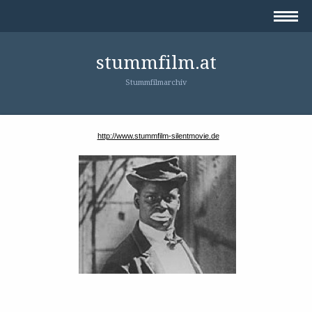
stummfilm.at
Stummfilmarchiv
http://www.stummfilm-silentmovie.de