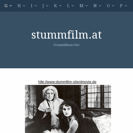
G
H
I
J
K
L
M
N
O
P
stummfilm.at
Stummfilmarchiv
http://www.stummfilm-silentmovie.de