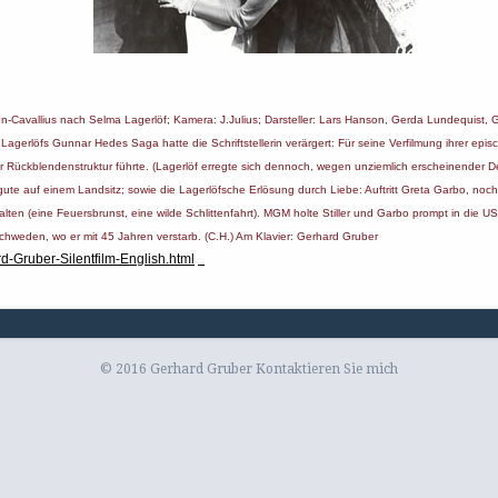
ltén-Cavallius nach Selma Lagerlöf; Kamera: J.Julius; Darsteller: Lars Hanson, Gerda Lundequist,
a ­Lagerlöfs Gunnar Hedes Saga hatte die Schriftstellerin verärgert: Für seine Verfilmung ihrer e
 Rückblendenstruktur führte. (Lagerlöf erregte sich dennoch, wegen unziemlich erscheinender De
te auf einem Landsitz; sowie die Lagerlöfsche Erlösung durch Liebe: Auftritt Greta Garbo, noch e
lten (eine Feuersbrunst, eine wilde Schlittenfahrt). MGM holte Stiller und Garbo prompt in die U
hweden, wo er mit 45 Jahren verstarb. (C.H.) Am Klavier: Gerhard Gruber
rd-Gruber-Silentfilm-English.html
© 2016 Gerhard Gruber
Kontaktieren Sie mich