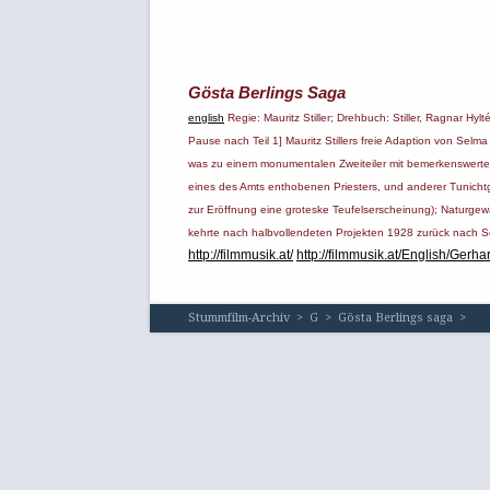
Gösta Berlings Saga
english
Regie: Mauritz Stiller; Drehbuch: Stiller, Ragnar Hy
Pause nach Teil 1] Mauritz Stillers freie Adaption von Selm
was zu ­einem monumentalen Zweiteiler mit bemerkenswerter
eines des Amts enthobenen Priesters, und anderer Tunichtgu
zur Eröffnung eine groteske Teufelserscheinung); Naturgewa
kehrte nach halbvollendeten Projekten 1928 zurück nach Sc
http://filmmusik.at/
http://filmmusik.at/English/Gerha
Stummfilm-Archiv
>
G
>
Gösta Berlings saga
>