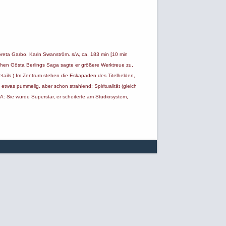
 Greta Garbo, Karin Swanström. s/w, ca. 183 min [10 min
pischen Gösta Berlings Saga sagte er größere Werktreue zu,
tails.) Im Zentrum stehen die Eskapaden des Titelhelden,
twas pummelig, aber schon strahlend; Spiritualität (gleich
SA: Sie wurde Superstar, er scheiterte am Studiosystem,