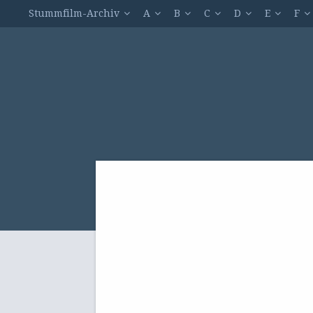
Stummfilm-Archiv
A
B
C
D
E
F